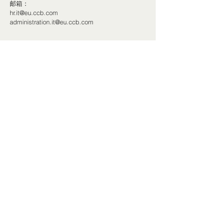
邮箱：
hr.it@eu.ccb.com
administration.it@eu.ccb.com
© 2024 - Tutti i diritti riservati | Camera di
Commercio Cinese in Italia
China Mobile International fornisce supporto
tecnico
+39 02 91446520
Piazza Sant'Ambrogio,
14, 20123
Milano MI
info@cccit.org
微信客服号：CCCIT2021
@CCCIT_Cina
Camera di Commercio Cinese in Italia