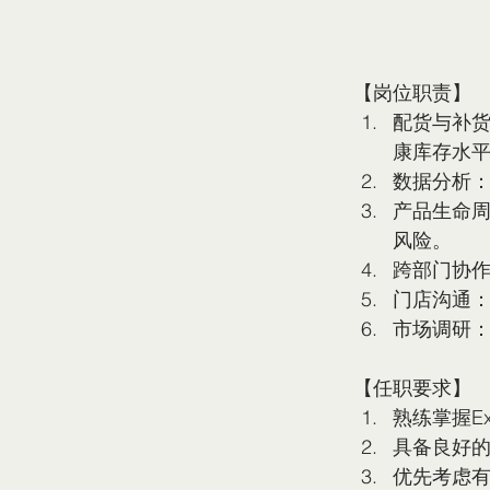
【岗位职责】
配货与补
康库存水
数据分析：
产品生命
风险。
跨部门协
门店沟通
市场调研：
【任职要求】
熟练掌握E
具备良好
优先考虑