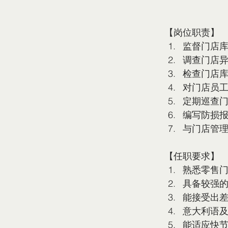
【岗位职责】
监督门店
调查门店
检查门店
对门店员
定期巡查
编写防损
与门店管
【任职要求】
熟悉零售门
具备较强
能接受出
意大利语
能适应快