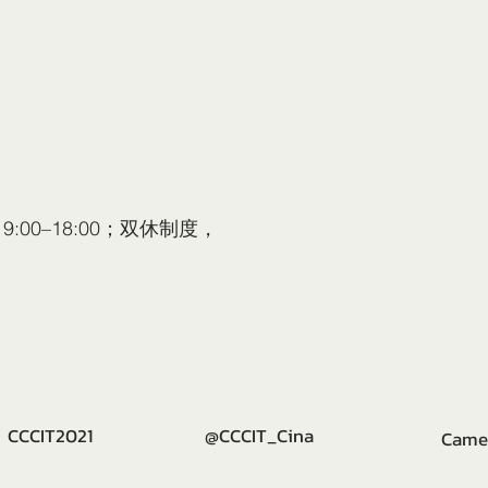
0–18:00；双休制度，
CCIT2021
@CCCIT_Cina
Camer