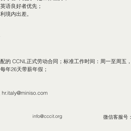
及英语良好者优先；
大利境内出差。
站
的 CCNL正式劳动合同；标准工作时间：周一至周五，9:0
每年26天带薪年假；
italy@miniso.com
info@cccit.org
微信客服号：C