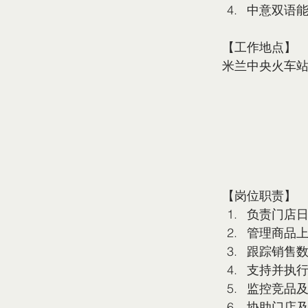
中意双语
【工作地点】
米兰中央火车
【岗位职责】
负责门店
管理商品
跟踪销售
支持并执
监控竞品
协助门店