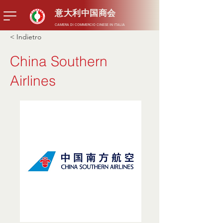
意大利中国商会
CAMERA DI COMMERCIO CINESE IN ITALIA
< Indietro
China Southern
Airlines