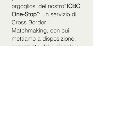
orgogliosi del nostro
“ICBC
One-Stop”
: un servizio di
Cross Border
Matchmaking, con cui
mettiamo a disposizione,
soprattutto delle piccole e
medie imprese italiane,
che si rivolgono al mercato
cinese, l'intera sinergia dei
nostri migliori prodotti e
servizi bancari.
Dal 2019, ICBC Milano e’
stata premiata da
importanti associazioni
italiane che si rivolgono alle