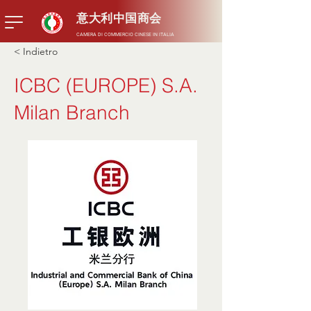
意大利中国商会
CAMERA DI COMMERCIO CINESE IN ITALIA
< Indietro
ICBC (EUROPE) S.A.
Milan Branch