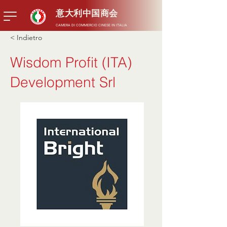
意大利中国商会
CAMERA DI COMMERCIO CINESE IN ITALIA
< Indietro
Wisdom Profit (ITA)
Development Srl