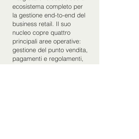
ecosistema completo per
la gestione end-to-end del
business retail. Il suo
nucleo copre quattro
principali aree operative:
gestione del punto vendita,
pagamenti e regolamenti,
supply chain e gestione di
magazzino (wholesale e
inventory), ed espansione
dell’e-commerce, aiutando
i commercianti a passare
da una gestione offline a
un modello integrato
online-offline.