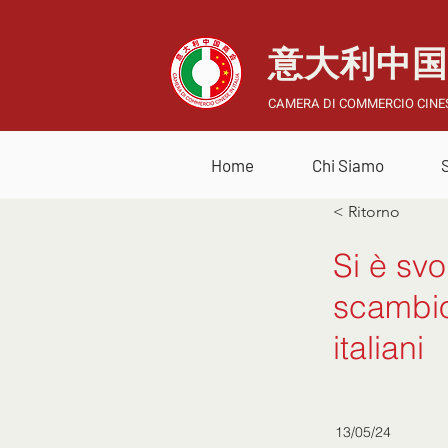
意大利中
CAMERA DI COMMERCIO CINES
Home
Chi Siamo
< Ritorno
Si è svo
scambio
italiani
13/05/24