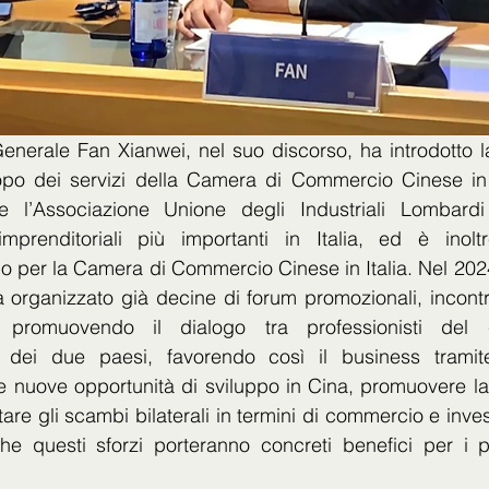
Generale Fan Xianwei, nel suo discorso, ha introdotto la
po dei servizi della Camera di Commercio Cinese in It
he l’Associazione Unione degli Industriali Lombardi
imprenditoriali più importanti in Italia, ed è inolt
o per la Camera di Commercio Cinese in Italia. Nel 202
rganizzato già decine di forum promozionali, incontri i
tà, promuovendo il dialogo tra professionisti del
 dei due paesi, favorendo così il business tramite
le nuove opportunità di sviluppo in Cina, promuovere la
itare gli scambi bilaterali in termini di commercio e inves
he questi sforzi porteranno concreti benefici per i p