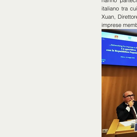
hanno parteci
italiano tra c
Xuan, Direttor
imprese membr