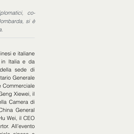
plomatici, co-
lombarda, si è
a.
esi e italiane 
n Italia e da 
ella sede di 
tario Generale 
e Commerciale 
eng Xiewei, il 
lla Camera di 
China General 
Hu Wei, il CEO 
r. All’evento 