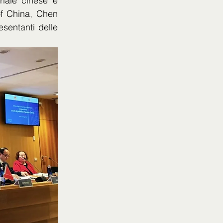
iale cinese e 
of China, Chen 
sentanti delle 