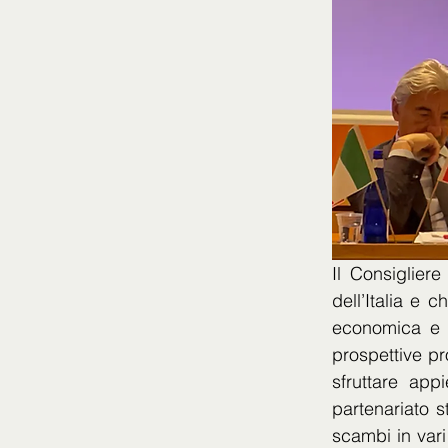
Il Consiglier
dell’Italia e 
economica e c
prospettive pr
sfruttare app
partenariato s
scambi in vari