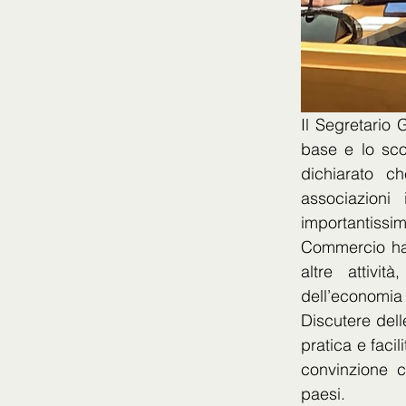
Il Segretario 
base e lo sco
dichiarato c
associazioni 
importantissim
Commercio ha o
altre attivi
dell’economia
Discutere del
pratica e facil
convinzione c
paesi.