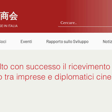
国商会
E IN ITALIA
Soci
Eventi
Rapporto sullo Sviluppo
Notiz
lto con successo il ricevimento
 tra imprese e diplomatici cine