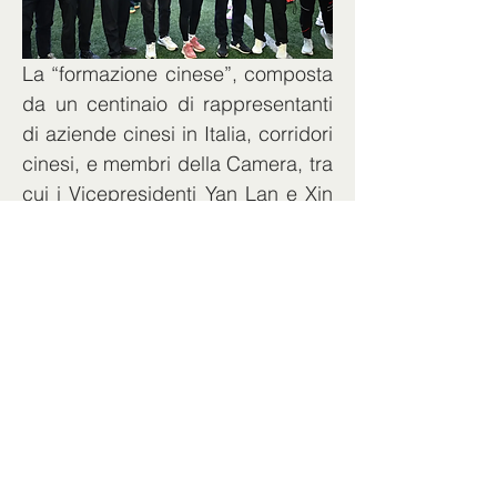
La “formazione cinese”, composta 
da un centinaio di rappresentanti 
di aziende cinesi in Italia, corridori 
cinesi, e membri della Camera, tra 
cui i Vicepresidenti Yan Lan e Xin 
Shanwen, il Segretario Generale 
Wang Hong, il Direttore Generale 
Li Duo, ha preso parte alla gara, 
mostrando uno spirito di coesione, 
impegno e un atteggiamento 
energico.