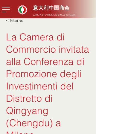
意大利中国商会
CAMERA DI COMMERCIO CINESE IN ITALIA
< Ritorno
La Camera di
Commercio invitata
alla Conferenza di
Promozione degli
Investimenti del
Distretto di
Qingyang
(Chengdu) a