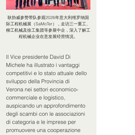
耿协威参赞带队参观2026年意大利维罗纳国
际工程机械展（SaMoTer），走访三一重工、
柳工机械及徐工集团等参展中企，深入了解工
程机械企业在意发展经营情况。
Il Vice presidente David Di 
Michele ha illustrato i vantaggi 
competitivi e lo stato attuale dello 
sviluppo della Provincia di 
Verona nei settori economico-
commerciale e logistico, 
auspicando un approfondimento 
degli scambi con le associazioni 
di categoria e le imprese per 
promuovere una cooperazione 