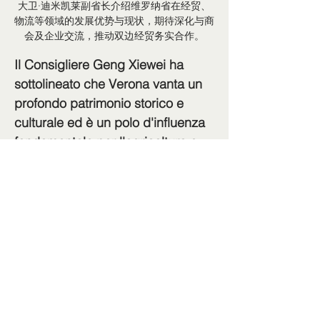
大卫·迪米凯莱副省长介绍维罗纳省在经贸、
物流等领域的发展优势与现状，期待深化与商
会及企业交流，推动双边经贸务实合作。
Il Consigliere Geng Xiewei ha 
sottolineato che Verona vanta un 
profondo patrimonio storico e 
culturale ed è un polo d'influenza 
fondamentale per l'agricoltura e 
l'economia fieristica italiana, 
svolgendo un ruolo di primo piano 
negli scambi tra Cina e Italia. Il 
Consolato Generale della 
Repubblica Popolare Cinese a 
Milano continuerà a sostenere 
l'approfondimento della 
collaborazione in ogni campo tra 
Verona e la Cina.