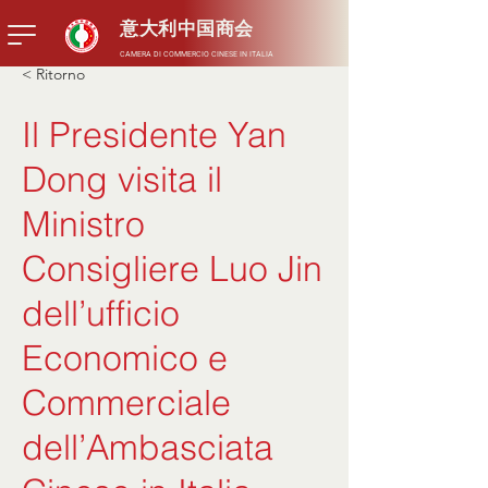
意大利中国商会
CAMERA DI COMMERCIO CINESE IN ITALIA
< Ritorno
Il Presidente Yan
Dong visita il
Ministro
Consigliere Luo Jin
dell’ufficio
Economico e
Commerciale
dell’Ambasciata