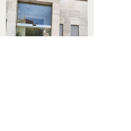
In merito all’incontro di lavoro, il 
Presidente Yan Dong ha riportato 
verso il Ministro Consigliere Luo 
Jin la situazione dello sviluppo 
aziendale di General Technology 