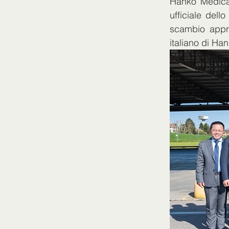
Hanko Medical
ufficiale dell
scambio appro
italiano di Ha