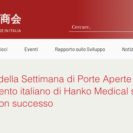
国商会
E IN ITALIA
Soci
Eventi
Rapporto sullo Sviluppo
Notiz
della Settimana di Porte Aperte
ento italiano di Hanko Medical 
con successo