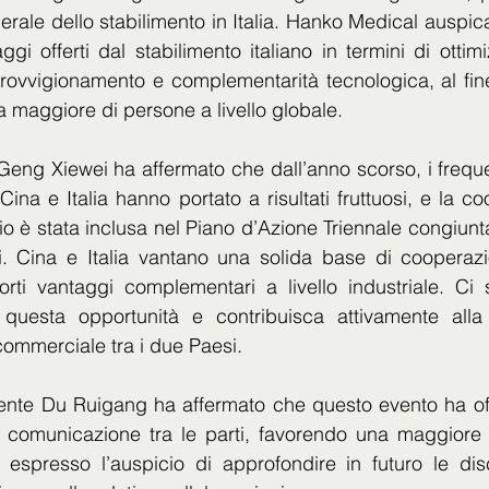
rale dello stabilimento in Italia. Hanko Medical auspica 
ggi offerti dal stabilimento italiano in termini di ottimi
rovvigionamento e complementarità tecnologica, al fine 
maggiore di persone a livello globale.
 Geng Xiewei ha affermato che dall’anno scorso, i frequ
a Cina e Italia hanno portato a risultati fruttuosi, e la c
rio è stata inclusa nel Piano d’Azione Triennale congiunt
. Cina e Italia vantano una solida base di cooperazi
forti vantaggi complementari a livello industriale. Ci 
questa opportunità e contribuisca attivamente alla 
ommerciale tra i due Paesi.
ente Du Ruigang ha affermato che questo evento ha offe
i comunicazione tra le parti, favorendo una maggiore
 espresso l’auspicio di approfondire in futuro le disc