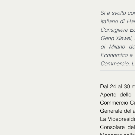
Si è svolto co
italiano di H
Consigliere E
Geng Xiewei, è
di Milano de
Economico e C
Commercio, L
Dal 24 al 30 m
Aperte dello
Commercio Cin
Generale della
La Vicepreside
Consolare del