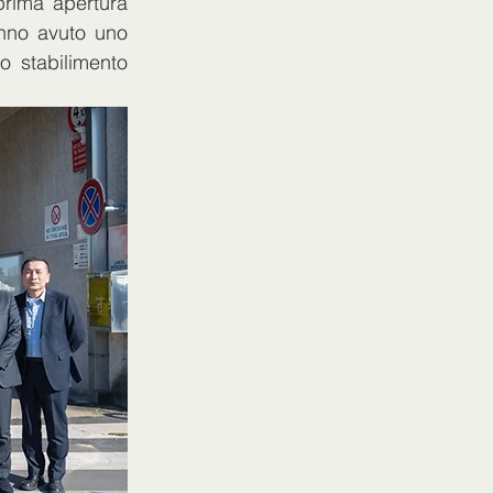
rima apertura 
anno avuto uno 
 stabilimento 