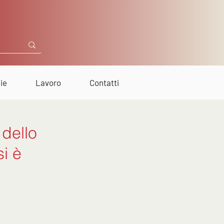
ie
Lavoro
Contatti
 dello
si è