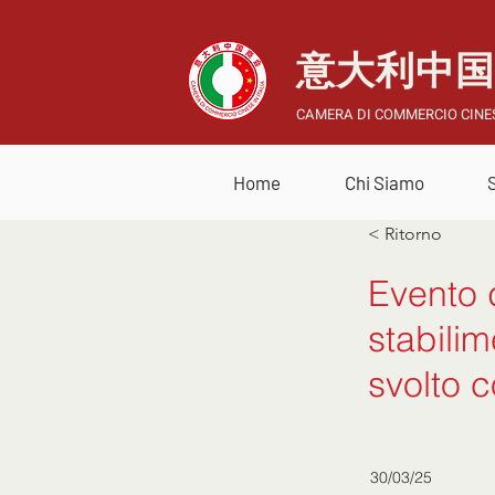
意大利中
CAMERA DI COMMERCIO CINES
Home
Chi Siamo
< Ritorno
Evento 
stabilim
svolto 
30/03/25