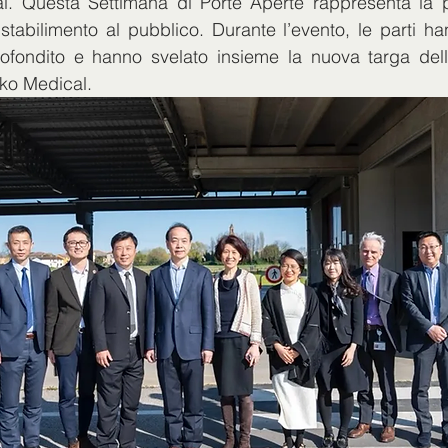
. Questa Settimana di Porte Aperte rappresenta la p
o stabilimento al pubblico. Durante l’evento, le parti h
fondito e hanno svelato insieme la nuova targa dello
nko Medical.