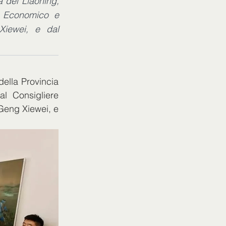
 del Liaoning,
e Economico e
Xiewei, e dal
ella Provincia 
 Consigliere 
eng Xiewei, e 