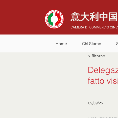
意大利中
CAMERA DI COMMERCIO CINES
Home
Chi Siamo
< Ritorno
Delegaz
fatto vi
09/09/25