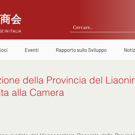
国商会
E IN ITALIA
Soci
Eventi
Rapporto sullo Sviluppo
Notiz
ione della Provincia del Liaoni
sita alla Camera