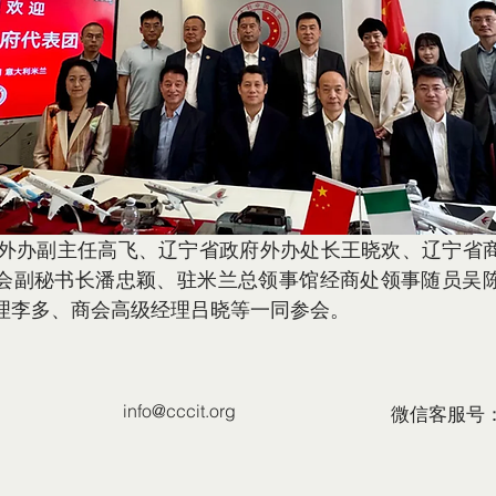
会副秘书长潘忠颖、驻米兰总领事馆经商处领事随员吴
理李多、商会高级经理吕晓等一同参会。
info@cccit.org
微信客服号：C