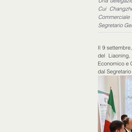
Una delegazio
Cui Changzhe
Commerciale
Segretario Ge
Il 9 settembre
del Liaoning
Economico e C
dal Segretari