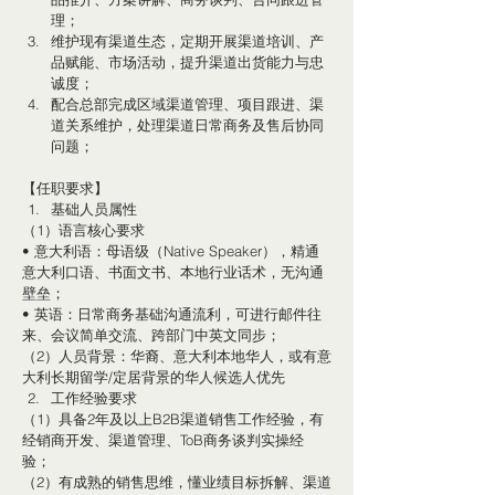
理；
维护现有渠道生态，定期开展渠道培训、产
品赋能、市场活动，提升渠道出货能力与忠
诚度；
配合总部完成区域渠道管理、项目跟进、渠
道关系维护，处理渠道日常商务及售后协同
问题；
【任职要求】
基础人员属性
（1）语言核心要求
• 意大利语：母语级（Native Speaker），精通
意大利口语、书面文书、本地行业话术，无沟通
壁垒；
• 英语：日常商务基础沟通流利，可进行邮件往
来、会议简单交流、跨部门中英文同步；
（2）人员背景：华裔、意大利本地华人，或有意
大利长期留学/定居背景的华人候选人优先
工作经验要求
（1）具备2年及以上B2B渠道销售工作经验，有
经销商开发、渠道管理、ToB商务谈判实操经
验；
（2）有成熟的销售思维，懂业绩目标拆解、渠道