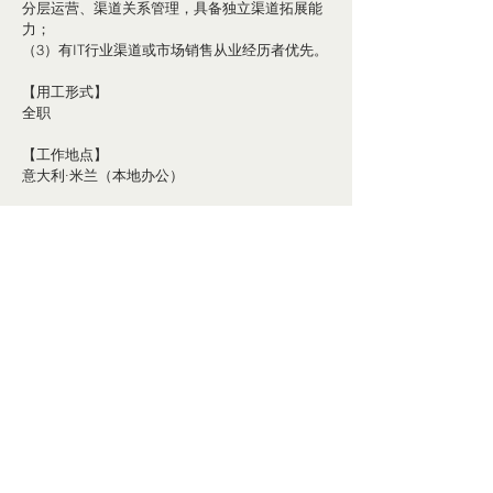
分层运营、渠道关系管理，具备独立渠道拓展能
力；
（3）有IT行业渠道或市场销售从业经历者优先。
【用工形式】
全职
【工作地点】
意大利·米兰（本地办公）
联系方式  
请将简历发送至 
xufei_jia@h3c.com
© 2025 - 保留所有权利 | 意大利中国商会
中国移动国际提供技术支持
+39 02 91446520
Piazza Sant'Ambrogio,
14, 20123
Milano MI