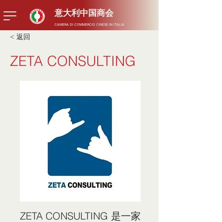
​意大利中国商会
CAMERA DI COMMERCIO CINESE IN ITALIA
< 返回
ZETA CONSULTING
ZETA CONSULTING 是一家