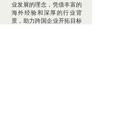
业发展的理念，凭借丰富的
海外经验和深厚的行业背
景，助力跨国企业开拓目标
市场、发展本土人才。
© 2025 - 保留所有权利 | 意大利中国商会
中国移动国际提供技术支持
+39 02 91446520
Piazza Sant'Ambrogio,
14, 20123
Milano MI
info@cccit.org
微信客服号：CCCIT2021
@CCCIT_Cina
Camera di Commercio Cinese in Italia