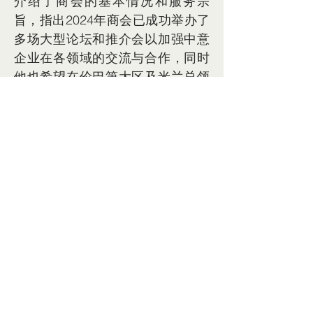
介绍了商会的基本情况和服务宗
旨，指出2024年商会已成功举办了
多场大型论坛和推介会以加强中意
企业在各领域的交流与合作，同时
他也希望在伦巴第大区及米兰总领
馆的大力支持下，更多中资企业在
伦巴第大区投资和深根发展。
      参观结束后，伦巴第大区议长
罗马尼与意大利中国商会秘书长范
显伟互相交换了纪念品，象征着中
意两国在商务和文化交流方面的深