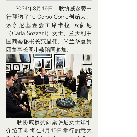
      2024年3月19日，
耿协威参赞一
行拜访了10 Corso Como创始人、
索萨尼基金会主席卡拉·索萨尼
（Carla Sozzani）
女士。意大利中
国商会秘书长
范显伟、
米兰华夏集
团
董事长
周小燕陪同参加。
      耿协威参赞向
索萨尼女士
详细
介绍了
即将在4月19日举行
的
意大