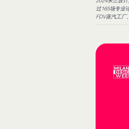
2024米兰
过165场专
FDV蒸汽工厂