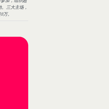
牌参加，组织超
动。三大主场，
超8万。