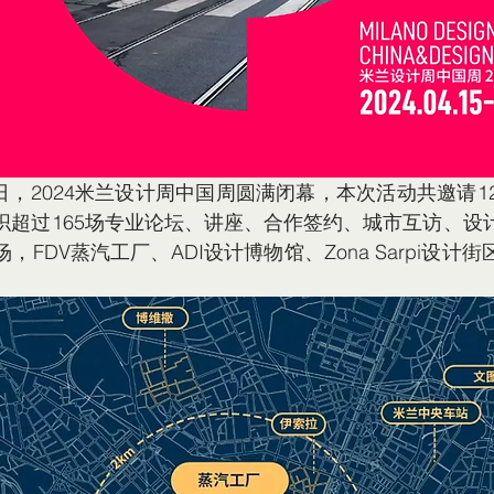
21日，2024米兰设计周中国周圆满闭幕，本次活动共邀请1
织超过165场专业论坛、讲座、合作签约、城市互访、设
，FDV蒸汽工厂、ADI设计博物馆、Zona Sarpi设计